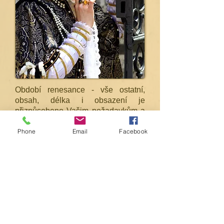
Období renesance - vše ostatní,
obsah, délka i obsazení je
přizpůsobeno Vašim požadavkům a
potřebám.
Phone
Email
Facebook
Minimální obsazení jsou dva
tanečníci a tři hudebníci.
(Ideálním uskupením pro větší
produkce jsou čtyři či šest tanečníků,
čtyři hudebníci a zpěvák. Maximální
není nikterak omezeno a záleží na
domluvě.)
zpět