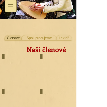
Členové
Spolupracujeme
Lektoři
Naši členové
Jan Patík
Barbora Pejchalová
tanec,
tanec,
recitace,
zpěv,
promluva
recitace
Lukáš Sosnovec
Adéla Jelínková
loutna,
tanec,