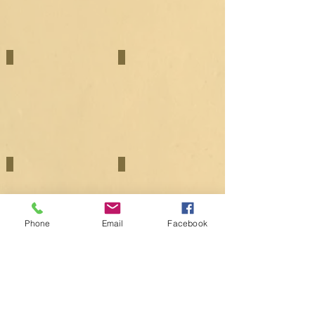
renesanční
recitace,
kytara,
promluva,
čtení
zpěv,
tabulatur
rekonstrukce
tanců
Petr Ježek
Hana Nezvedová
tanec
tanec,
zpěv,
rekonstrukce
oděvů
Jitka Pokorná
Marketa Krumphanzlo
tanec,
tanec
recitace,
Phone
Email
Facebook
zpěv
Martin Sokol
Eva Pešková
tanec
tanec