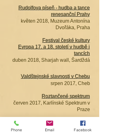
Rudolfova píseň - hudba a tance
renesanční Prahy
květen 2018,
Muzeum Antonína
Dvořáka, Praha
Festival české kultury
Evropa 17. a 18. století v hudbě i
tancích
duben 2018, Sharjah wall, Šardždá
Valdštejnské slavnosti v Chebu
srpen 2017, Cheb
Roztančené spektrum
červen 2017, Karlínské Spektrum v
Praze
7. Rondí ples
Phone
Email
Facebook
březen 2017, Novoměstská radnice